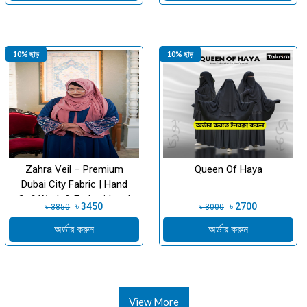
10% ছাড়
10% ছাড়
Zahra Veil – Premium
Queen Of Haya
Dubai City Fabric | Hand
Sufi Work & Embroidery |
৳ 3450
৳ 2700
৳ 3850
৳ 3000
Takrim Cl...
অর্ডার করুন
অর্ডার করুন
View More