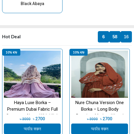
Black Abaya
Hot Deal
6
58
16
10% ছাড়
10% ছাড়
Haya Luxe Borka –
Nure Chuna Version One
Premium Dubai Fabric Full
Borka – Long Body
Coverage Abaya With Hijab
Premium Modest Wear |
৳ 2700
৳ 2700
৳ 3000
৳ 3000
& Face Cov...
Takrim Clothing
অর্ডার করুন
অর্ডার করুন